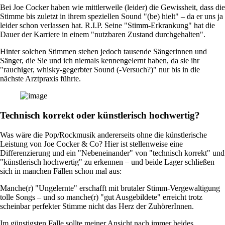
Bei Joe Cocker haben wie mittlerweile (leider) die Gewissheit, dass die
Stimme bis zuletzt in ihrem speziellen Sound "(be) hielt" – da er uns ja
leider schon verlassen hat. R.I.P. Seine "Stimm-Erkrankung" hat die
Dauer der Karriere in einem "nutzbaren Zustand durchgehalten".
Hinter solchen Stimmen stehen jedoch tausende Sängerinnen und
Sänger, die Sie und ich niemals kennengelernt haben, da sie ihr
"rauchiger, whisky-gegerbter Sound (-Versuch?)" nur bis in die
nächste Arztpraxis führte.
Technisch korrekt oder künstlerisch hochwertig?
Was wäre die Pop/Rockmusik andererseits ohne die künstlerische
Leistung von Joe Cocker & Co? Hier ist stellenweise eine
Differenzierung und ein "Nebeneinander" von "technisch korrekt" und
"künstlerisch hochwertig" zu erkennen – und beide Lager schließen
sich in manchen Fällen schon mal aus:
Manche(r) "Ungelernte" erschafft mit brutaler Stimm-Vergewaltigung
tolle Songs – und so manche(r) "gut Ausgebildete" erreicht trotz
scheinbar perfekter Stimme nicht das Herz der ZuhörerInnen.
Im günstigsten Falle sollte meiner Ansicht nach immer beides