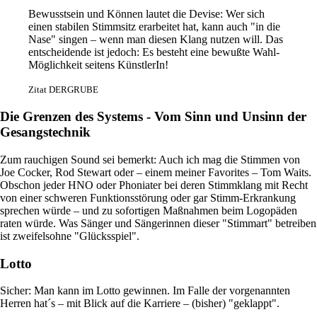
Bewusstsein und Können lautet die Devise: Wer sich
einen stabilen Stimmsitz erarbeitet hat, kann auch "in die
Nase" singen – wenn man diesen Klang nutzen will. Das
entscheidende ist jedoch: Es besteht eine bewußte Wahl-
Möglichkeit seitens KünstlerIn!
Zitat DERGRUBE
Die Grenzen des Systems - Vom Sinn und Unsinn der
Gesangstechnik
Zum rauchigen Sound sei bemerkt: Auch ich mag die Stimmen von
Joe Cocker, Rod Stewart oder – einem meiner Favorites – Tom Waits.
Obschon jeder HNO oder Phoniater bei deren Stimmklang mit Recht
von einer schweren Funktionsstörung oder gar Stimm-Erkrankung
sprechen würde – und zu sofortigen Maßnahmen beim Logopäden
raten würde. Was Sänger und Sängerinnen dieser "Stimmart" betreiben
ist zweifelsohne "Glücksspiel".
Lotto
Sicher: Man kann im Lotto gewinnen. Im Falle der vorgenannten
Herren hat´s – mit Blick auf die Karriere – (bisher) "geklappt".