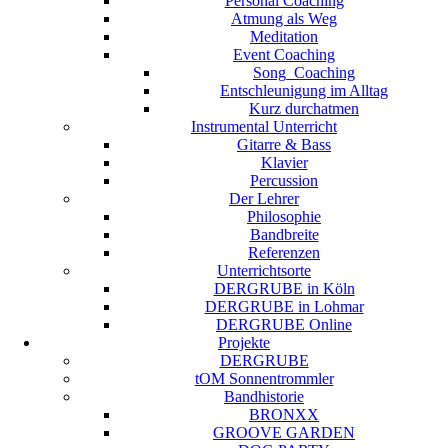
Personal Coaching
Atmung als Weg
Meditation
Event Coaching
Song_Coaching
Entschleunigung im Alltag
Kurz durchatmen
Instrumental Unterricht
Gitarre & Bass
Klavier
Percussion
Der Lehrer
Philosophie
Bandbreite
Referenzen
Unterrichtsorte
DERGRUBE in Köln
DERGRUBE in Lohmar
DERGRUBE Online
Projekte
DERGRUBE
tOM Sonnentrommler
Bandhistorie
BRONXX
GROOVE GARDEN