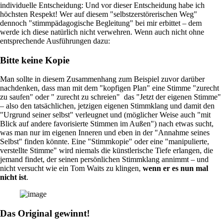
individuelle Entscheidung: Und vor dieser Entscheidung habe ich
höchsten Respekt! Wer auf diesem "selbstzerstörerischen Weg"
dennoch "stimmpädagogische Begleitung" bei mir erbittet – dem
werde ich diese natürlich nicht verwehren. Wenn auch nicht ohne
entsprechende Ausführungen dazu:
Bitte keine Kopie
Man sollte in diesem Zusammenhang zum Beispiel zuvor darüber
nachdenken, dass man mit dem "kopfigen Plan" eine Stimme "zurecht
zu saufen" oder " zurecht zu schreien" das "Jetzt der eigenen Stimme"
– also den tatsächlichen, jetzigen eigenen Stimmklang und damit den
"Urgrund seiner selbst" verleugnet und (möglicher Weise auch "mit
Blick auf andere favorisierte Stimmen im Außen") nach etwas sucht,
was man nur im eigenen Inneren und eben in der "Annahme seines
Selbst" finden könnte. Eine "Stimmkopie" oder eine "manipulierte,
verstellte Stimme" wird niemals die künstlerische Tiefe erlangen, die
jemand findet, der seinen persönlichen Stimmklang annimmt – und
nicht versucht wie ein Tom Waits zu klingen,
wenn er es nun mal
nicht ist
.
Das Original gewinnt!