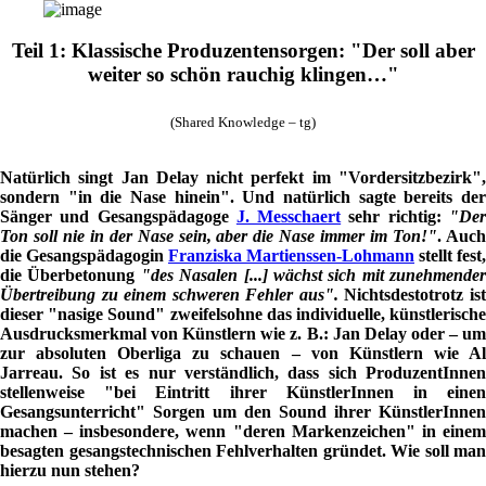
Teil 1: Klassische Produzentensorgen: "Der soll aber
weiter so schön rauchig klingen…"
(Shared Knowledge – tg)
Natürlich singt Jan Delay nicht perfekt im "Vordersitzbezirk",
sondern "in die Nase hinein". Und natürlich sagte bereits der
Sänger und Gesangspädagoge
J. Messchaert
sehr richtig:
"De
Ton soll nie in der Nase sein, aber die Nase immer im Ton!"
.
Auc
die Gesangspädagogin
Franziska Martienssen-Lohmann
stellt fest,
die Überbetonung
"des Nasalen [...] wächst sich mit zunehmender
Übertreibung zu einem schweren Fehler aus".
Nichtsdestotrotz is
dieser "nasige Sound" zweifelsohne das individuelle, künstlerische
Ausdrucksmerkmal von Künstlern wie z. B.: Jan Delay oder – um
zur absoluten Oberliga zu schauen – von Künstlern wie Al
Jarreau. So ist es nur verständlich, dass sich ProduzentInnen
stellenweise "bei Eintritt ihrer KünstlerInnen in einen
Gesangsunterricht" Sorgen um den Sound ihrer KünstlerInnen
machen – insbesondere, wenn "deren Markenzeichen" in einem
besagten gesangstechnischen Fehlverhalten gründet. Wie soll man
hierzu nun stehen?