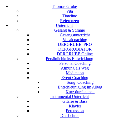
Thomas Grube
Vita
Timeline
Referenzen
Unterricht
Gesang & Stimme
Gesangsunterricht
Vocalcoaching
DERGRUBE_PRO
DERGRUBIATOR
DERGRUBE Online
Persönlichkeits Entwicklung
Personal Coaching
Atmung als Weg
Meditation
Event Coaching
Song_Coaching
Entschleunigung im Alltag
Kurz durchatmen
Instrumental Unterricht
Gitarre & Bass
Klavier
Percussion
Der Lehrer