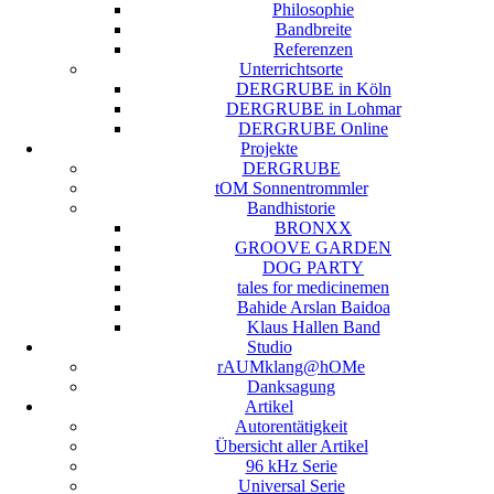
Philosophie
Bandbreite
Referenzen
Unterrichtsorte
DERGRUBE in Köln
DERGRUBE in Lohmar
DERGRUBE Online
Projekte
DERGRUBE
tOM Sonnentrommler
Bandhistorie
BRONXX
GROOVE GARDEN
DOG PARTY
tales for medicinemen
Bahide Arslan Baidoa
Klaus Hallen Band
Studio
rAUMklang@hOMe
Danksagung
Artikel
Autorentätigkeit
Übersicht aller Artikel
96 kHz Serie
Universal Serie