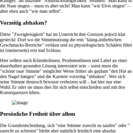
Klanges" als nutzbare "Ausdrucksmöglichkeit" erhalten: Man kann in
die Nase singen – muss es aber nicht! Man kann "wie Elvis singen" –
aber eben auch "wie man selbst".
Vorzeitig abhaken?
Diese "Zweigleisigkeit" hat im Unterricht ihre Grenzen jedoch klar
gesteckt: Dort wo die Stimmnutzung die rein "klang-ästhetischen
Geschmacks-Bereiche" verlässt und zu physiologischen Schäden führt
ist (meinerseits) erst mal Schluss.
Hier sollten auch KünstlerInnen, ProdutentInnen und Label an einer
dauerhaften gesunden Lösung interessiert sein – sonst muss die
"schöne raue Stimme" möglicher Weise früher als geplant "den Hut an
den Nagel hängen" und die Karriere vorzeitig "abhaken". Wer sich
seine Stimme dennoch bewusst verheizen will – hat hier nur eine
Wahl: Er oder sie muss dies für sich selbst entscheiden und mit den
Konsequenzen leben.
Persönliche Freiheit über allem
Die Grundentscheidung, sich "eine Stimme zurecht zu saufen" oder "
zurecht zu schreien" bleibt aber natürlich letztlich eine absolut