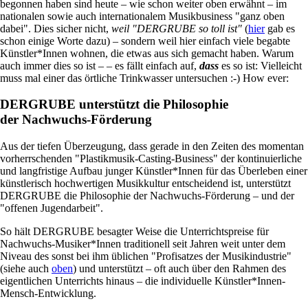
begonnen haben sind heute – wie schon weiter oben erwähnt – im
nationalen sowie auch internationalem Musikbusiness "ganz oben
dabei". Dies sicher nicht,
weil "DERGRUBE so toll ist"
(
hier
gab es
schon einige Worte dazu) – sondern weil hier einfach viele begabte
Künstler*Innen wohnen, die etwas aus sich gemacht haben. Warum
auch immer dies so ist – – es fällt einfach auf,
dass
es so ist: Vielleicht
muss mal einer das örtliche Trinkwasser untersuchen :-) How ever:
DERGRUBE unterstützt die Philosophie
der Nachwuchs-Förderung
Aus der tiefen Überzeugung, dass gerade in den Zeiten des momentan
vorherrschenden "Plastikmusik-Casting-Business" der kontinuierliche
und langfristige Aufbau junger Künstler*Innen für das Überleben einer
künstlerisch hochwertigen Musikkultur entscheidend ist, unterstützt
DERGRUBE die Philosophie der Nachwuchs-Förderung – und der
"offenen Jugendarbeit".
So hält DERGRUBE besagter Weise die Unterrichtspreise für
Nachwuchs-Musiker*Innen traditionell seit Jahren weit unter dem
Niveau des sonst bei ihm üblichen "Profisatzes der Musikindustrie"
(siehe auch
oben
) und unterstützt – oft auch über den Rahmen des
eigentlichen Unterrichts hinaus – die individuelle Künstler*Innen-
Mensch-Entwicklung.