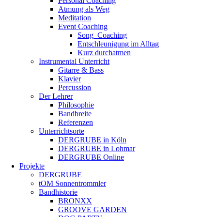
Personal Coaching
Atmung als Weg
Meditation
Event Coaching
Song_Coaching
Entschleunigung im Alltag
Kurz durchatmen
Instrumental Unterricht
Gitarre & Bass
Klavier
Percussion
Der Lehrer
Philosophie
Bandbreite
Referenzen
Unterrichtsorte
DERGRUBE in Köln
DERGRUBE in Lohmar
DERGRUBE Online
Projekte
DERGRUBE
tOM Sonnentrommler
Bandhistorie
BRONXX
GROOVE GARDEN