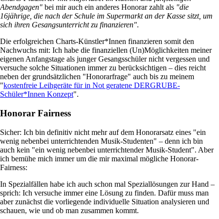
Abendgagen"
bei mir auch ein anderes Honorar zahlt als
"die
16jährige, die nach der Schule im Supermarkt an der Kasse sitzt, um
sich ihren Gesangsunterricht zu finanzieren"
.
Die erfolgreichen Charts-Künstler*Innen finanzieren somit den
Nachwuchs mit: Ich habe die finanziellen (Un)Möglichkeiten meiner
eigenen Anfangstage als junger Gesangsschüler nicht vergessen und
versuche solche Situationen immer zu berücksichtigen – dies reicht
neben der grundsätzlichen "Honorarfrage" auch bis zu meinem
"
kostenfreie Leihgeräte für in Not geratene DERGRUBE-
Schüler*Innen Konzept
".
Honorar Fairness
Sicher: Ich bin definitiv nicht mehr auf dem Honorarsatz eines "ein
wenig nebenbei unterrichtenden Musik-Studenten" – denn ich bin
auch kein "ein wenig nebenbei unterrichtender Musik-Student". Aber
ich bemühe mich immer um die mir maximal mögliche Honorar-
Fairness:
In Spezialfällen habe ich auch schon mal Speziallösungen zur Hand –
sprich: Ich versuche immer eine Lösung zu finden. Dafür muss man
aber zunächst die vorliegende individuelle Situation analysieren und
schauen, wie und ob man zusammen kommt.