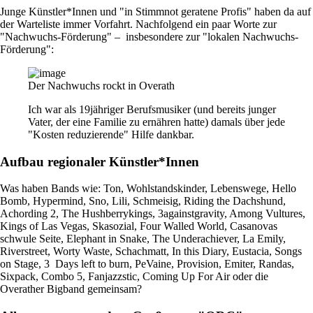
Junge Künstler*Innen und "in Stimmnot geratene Profis" haben da auf
der Warteliste immer Vorfahrt. Nachfolgend ein paar Worte zur
"Nachwuchs-Förderung" – insbesondere zur "lokalen Nachwuchs-
Förderung":
Der Nachwuchs rockt in Overath
Ich war als 19jähriger Berufsmusiker (und bereits junger
Vater, der eine Familie zu ernähren hatte) damals über jede
"Kosten reduzierende" Hilfe dankbar.
Aufbau regionaler Künstler*Innen
Was haben Bands wie: Ton, Wohlstandskinder, Lebenswege, Hello
Bomb, Hypermind, Sno, Lili, Schmeisig, Riding the Dachshund,
Achording 2, The Hushberrykings, 3againstgravity, Among Vultures,
Kings of Las Vegas, Skasozial, Four Walled World, Casanovas
schwule Seite, Elephant in Snake, The Underachiever, La Emily,
Riverstreet, Worty Waste, Schachmatt, In this Diary, Eustacia, Songs
on Stage, 3 Days left to burn, PeVaine, Provision, Emiter, Randas,
Sixpack, Combo 5, Fanjazzstic, Coming Up For Air oder die
Overather Bigband gemeinsam?