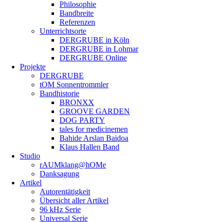
Philosophie
Bandbreite
Referenzen
Unterrichtsorte
DERGRUBE in Köln
DERGRUBE in Lohmar
DERGRUBE Online
Projekte
DERGRUBE
tOM Sonnentrommler
Bandhistorie
BRONXX
GROOVE GARDEN
DOG PARTY
tales for medicinemen
Bahide Arslan Baidoa
Klaus Hallen Band
Studio
rAUMklang@hOMe
Danksagung
Artikel
Autorentätigkeit
Übersicht aller Artikel
96 kHz Serie
Universal Serie