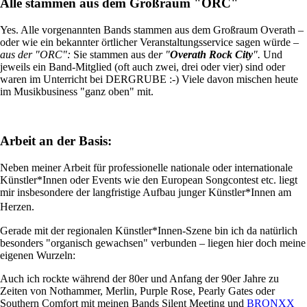
Alle stammen aus dem Großraum "ORC"
Yes. Alle vorgenannten Bands stammen aus dem Großraum Overath –
oder wie ein bekannter örtlicher Veranstaltungsservice sagen würde –
aus der "ORC":
Sie stammen aus de
r "
Overath Rock City
".
Und
jeweils ein Band-Mitglied (oft auch zwei, drei oder vier) sind oder
waren im Unterricht bei DERGRUBE :-) Viele davon mischen heute
im Musikbusiness "ganz oben" mit.
Arbeit an der Basis:
Neben meiner Arbeit für professionelle nationale oder internationale
Künstler*Innen oder Events wie den European Songcontest etc. liegt
mir insbesondere der langfristige Aufbau junger Künstler*Innen am
Herzen.
Gerade mit der regionalen Künstler*Innen-Szene bin ich da natürlich
besonders "organisch gewachsen" verbunden – liegen hier doch meine
eigenen Wurzeln:
Auch ich rockte während der 80er und Anfang der 90er Jahre zu
Zeiten von Nothammer, Merlin, Purple Rose, Pearly Gates oder
Southern Comfort mit meinen Bands Silent Meeting und
BRONXX