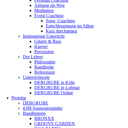
Personal Coaching
Atmung als Weg
Meditation
Event Coaching
Song_Coaching
Entschleunigung im Alltag
Kurz durchatmen
Instrumental Unterricht
Gitarre & Bass
Klavier
Percussion
Der Lehrer
Philosophie
Bandbreite
Referenzen
Unterrichtsorte
DERGRUBE in Köln
DERGRUBE in Lohmar
DERGRUBE Online
Projekte
DERGRUBE
tOM Sonnentrommler
Bandhistorie
BRONXX
GROOVE GARDEN