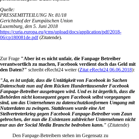
Quelle:
PRESSEMITTEILUNG Nr. 81/18
Gerichtshof der Europäischen Union
Luxemburg, den 5. Juni 2018
https://curia.europa.eu/jcms/upload/docs/application/pdf/2018-
06/cp180081de.pdf
(Zitatende).
Zur Frage
"Aber ist es nicht unfair, die Fanpage Betreiber
verantwortlich zu machen, Facebook verdient doch das Geld mit
den Daten?"
schreibt eRecht24 weiter (
Zitat eRecht24 06.06.2018
):
"Ja, es ist unfair, dass die Untätigkeit von Facebook in Sachen
Datenschutz nun auf dem Rücken Hunderttausender Facebook
Fanpage-Betreiber ausgetragen wird. Und es ist ärgerlich, dass die
Behörden nicht konsequent gegen Facebook selbst vorgegangen
sind, um das Unternehmen zu datenschutzkonformen Umgang mit
Nutzerdaten zu zwingen. Stattdessen wurde eine Art
Stellvertreterkrieg gegen Facebook Fanpage-Betreiber vom Zaun
gebrochen, der nun die Existenzen zahlreicher Unternehmen nicht
nur aus der Social Media Branche bedrohen kann."
(Zitatende)
Den Fanpage-Betreibern stehen im Gegensatz zu