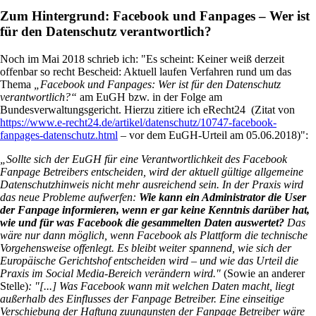
Zum Hintergrund: Facebook und Fanpages – Wer ist
für den Datenschutz verantwortlich?
Noch im Mai 2018 schrieb ich: "Es scheint: Keiner weiß derzeit
offenbar so recht Bescheid: Aktuell laufen Verfahren rund um das
Thema
„Facebook und Fanpages: Wer ist für den Datenschutz
verantwortlich?“
am EuGH bzw. in der Folge am
Bundesverwaltungsgericht. Hierzu zitiere ich eRecht24
(Zitat von
https://www.e-recht24.de/artikel/datenschutz/10747-facebook-
fanpages-datenschutz.html
– vor dem EuGH-Urteil am 05.06.2018)":
„Sollte sich der EuGH für eine Verantwortlichkeit des Facebook
Fanpage Betreibers entscheiden, wird der aktuell gültige allgemeine
Datenschutzhinweis nicht mehr ausreichend sein. In der Praxis wird
das neue Probleme aufwerfen:
Wie kann ein Administrator die User
der Fanpage informieren, wenn er gar keine Kenntnis darüber hat,
wie und für was Facebook die gesammelten Daten auswertet?
Das
wäre nur dann möglich, wenn Facebook als Plattform die technische
Vorgehensweise offenlegt. Es bleibt weiter spannend, wie sich der
Europäische Gerichtshof entscheiden wird – und wie das Urteil die
Praxis im Social Media-Bereich verändern wird."
(Sowie an anderer
Stelle)
: "[...] Was Facebook wann mit welchen Daten macht, liegt
außerhalb des Einflusses der Fanpage Betreiber. Eine einseitige
Verschiebung der Haftung zuungunsten der Fanpage Betreiber wäre