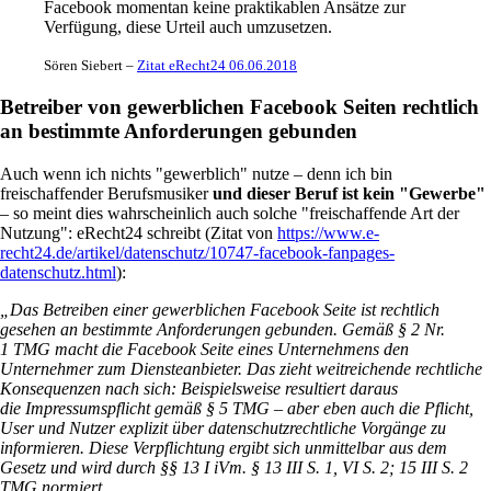
Facebook momentan keine praktikablen Ansätze zur
Verfügung, diese Urteil auch umzusetzen.
Sören Siebert –
Zitat eRecht24 06.06.2018
Betreiber von gewerblichen Facebook Seiten rechtlich
an bestimmte Anforderungen gebunden
Auch wenn ich nichts "gewerblich" nutze – denn ich bin
freischaffender Berufsmusiker
und dieser Beruf ist kein "Gewerbe"
– so meint dies wahrscheinlich auch solche "freischaffende Art der
Nutzung": eRecht24 schreibt (Zitat von
https://www.e-
recht24.de/artikel/datenschutz/10747-facebook-fanpages-
datenschutz.html
):
„Das Betreiben einer gewerblichen Facebook Seite ist rechtlich
gesehen an bestimmte Anforderungen gebunden. Gemäß § 2 Nr.
1 TMG macht die Facebook Seite eines Unternehmens den
Unternehmer zum Diensteanbieter. Das zieht weitreichende rechtliche
Konsequenzen nach sich: Beispielsweise resultiert daraus
die Impressumspflicht gemäß § 5 TMG – aber eben auch die Pflicht,
User und Nutzer explizit über datenschutzrechtliche Vorgänge zu
informieren. Diese Verpflichtung ergibt sich unmittelbar aus dem
Gesetz und wird durch §§ 13 I iVm. § 13 III S. 1, VI S. 2; 15 III S. 2
TMG normiert.