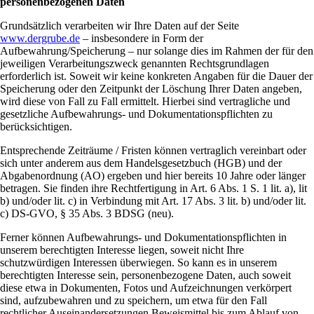
personenbezogenen Daten
Grundsätzlich verarbeiten wir Ihre Daten auf der Seite
www.dergrube.de
– insbesondere in Form der
Aufbewahrung/Speicherung – nur solange dies im Rahmen der für den
jeweiligen Verarbeitungszweck genannten Rechtsgrundlagen
erforderlich ist. Soweit wir keine konkreten Angaben für die Dauer der
Speicherung oder den Zeitpunkt der Löschung Ihrer Daten angeben,
wird diese von Fall zu Fall ermittelt. Hierbei sind vertragliche und
gesetzliche Aufbewahrungs- und Dokumentationspflichten zu
berücksichtigen.
Entsprechende Zeiträume / Fristen können vertraglich vereinbart oder
sich unter anderem aus dem Handelsgesetzbuch (HGB) und der
Abgabenordnung (AO) ergeben und hier bereits 10 Jahre oder länger
betragen. Sie finden ihre Rechtfertigung in Art. 6 Abs. 1 S. 1 lit. a), lit
b) und/oder lit. c) in Verbindung mit Art. 17 Abs. 3 lit. b) und/oder lit.
c) DS-GVO, § 35 Abs. 3 BDSG (neu).
Ferner können Aufbewahrungs- und Dokumentationspflichten in
unserem berechtigten Interesse liegen, soweit nicht Ihre
schutzwürdigen Interessen überwiegen. So kann es in unserem
berechtigten Interesse sein, personenbezogene Daten, auch soweit
diese etwa in Dokumenten, Fotos und Aufzeichnungen verkörpert
sind, aufzubewahren und zu speichern, um etwa für den Fall
rechtlicher Auseinandersetzungen Beweismittel bis zum Ablauf von