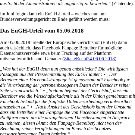
aus Sicht der Administratoren als ungünstig zu bewerten."
(Zitatende).
Im Juni folgte dann ein EuGH-Urteil – welches nun am
Bundesverwaltungsgericht zu Ende geführt werden muss:
Das EuGH-Urteil vom 05.06.2018
Am 05.06.2018 urteilte der Europäische Gerichtshof (EuGH) dann
auch tatsächlich, dass Facebook Fanpage Betreiber für mögliche
Datenschutzverstöße etwa beim Tracking auf der Plattform
mitverantwortlich sind. Genauer (
Zitat eRecht24
06.06.2018
):
„Was hat der EuGH denn nun genau entschieden? Die wichtigsten
Passagen aus der Pressemitteilung des EuGH lauten: • „Der
Betreiber einer Facebook-Fanpage ist gemeinsam mit Facebook für
die Verarbeitung der personenbezogenen Daten der Besucher seiner
Seite verantwortlich.“ • „Sodann befindet der Gerichtshof, dass ein
Betreiber wie die Wirtschaftsakademie als in der Union gemeinsam mit
Facebook Ireland für die fragliche Datenverarbeitung verantwortlich
anzusehen ist.“ • „Nach Ansicht des Gerichtshofs kann der Umstand,
dass ein Betreiber einer Fanpage die von Facebook eingerichtete
Plattform nutzt, um die dazugehörigen Dienstleistungen in Anspruch
zu nehmen, diesen (Anm: den Fanpage-Betreiber) nicht von der
Beachtung seiner Verpflichtungen im Bereich des Schutzes
personenbezogener Daten befreien.“