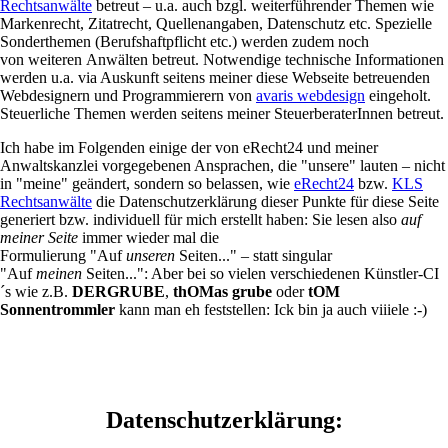
Rechtsanwälte
betreut – u.a. auch bzgl. weiterführender Themen wie
Markenrecht, Zitatrecht, Quellenangaben, Datenschutz etc. Spezielle
Sonderthemen (Berufshaftpflicht etc.) werden zudem noch
von weiteren Anwälten betreut. Notwendige technische Informationen
werden u.a. via Auskunft seitens meiner diese Webseite betreuenden
Webdesignern und Programmierern von
avaris webdesign
eingeholt.
Steuerliche Themen werden seitens meiner SteuerberaterInnen betreut.
Ich habe im Folgenden einige der von eRecht24 und meiner
Anwaltskanzlei vorgegebenen Ansprachen, die "unsere" lauten – nicht
in "meine" geändert, sondern so belassen, wie
eRecht24
bzw.
KLS
Rechtsanwälte
die Datenschutzerklärung dieser Punkte für diese Seite
generiert bzw. individuell für mich erstellt haben: Sie lesen also
auf
meiner Seite
immer wieder mal die
Formulierung "Auf
unseren
Seiten..." – statt singular
"Auf
meinen
Seiten...": Aber bei so vielen verschiedenen Künstler-CI
´s wie z.B.
DERGRUBE
,
thOMas grube
oder
tOM
Sonnentrommler
kann man eh feststellen: Ick bin ja auch viiiele :-)
Datenschutzerklärung: