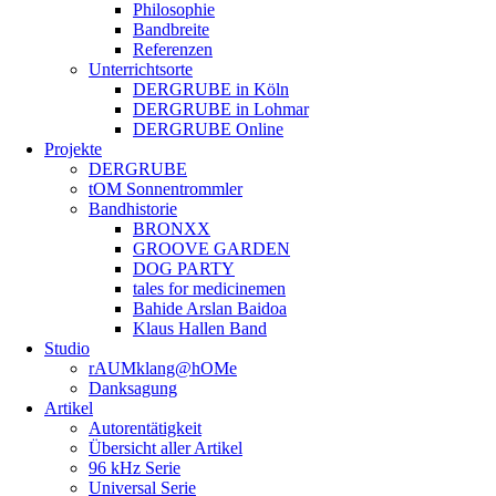
Philosophie
Bandbreite
Referenzen
Unterrichtsorte
DERGRUBE in Köln
DERGRUBE in Lohmar
DERGRUBE Online
Projekte
DERGRUBE
tOM Sonnentrommler
Bandhistorie
BRONXX
GROOVE GARDEN
DOG PARTY
tales for medicinemen
Bahide Arslan Baidoa
Klaus Hallen Band
Studio
rAUMklang@hOMe
Danksagung
Artikel
Autorentätigkeit
Übersicht aller Artikel
96 kHz Serie
Universal Serie